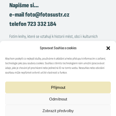
Napišme si…
e-mail
foto@fotosustr.cz
telefon
723 332 184
Fotím knihy, které se vztahují k historii měst, obcí i kulturních
památek. Asi před sedmi lety jsem začal fotit i sociální projekty.
Spravovat Souhlas s cookies
Zabývám se také reportážní a částečně i portrétní fotografií. Každý
rok mám několik fotografických výstav se sociální nebo
Abychom poskytli co nejlepší služby, používáme k ukládání a/nebo přístupu k informacím o zařízení,
technologie jako jsou soubory cookies. Souhlas s těmito technologiemi nám umožní zpracovávat
architektonickou tematikou.
údaje, jako je chování při procházení nebo jedinečná ID na tomto webu. Nesouhlas nebo odvolání
souhlasu může nepříznivě ovlivnit určité vlastnosti a funkce.
Milan Šustr
Příjmout
Okružní ulice 2010/62, 591 01 Žďár nad Sázavou
IČ: 18799256, DIČ: CZ18799256
Odmítnout
Úřad příslušný podle §71 odst.2 živnostenského zákona:
Městský úřad Žďár nad Sázavou
Zobrazit předvolby