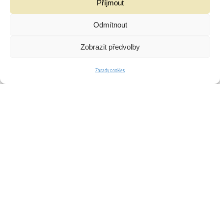
Příjmout
Odmítnout
Zobrazit předvolby
Zásady cookies
Výstava „Dobrovolnictví jako součást
života na Vysočině“