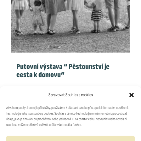
Putovní výstava “ Pěstounství je
cesta k domovu“
Spravovat Souhlas s cookies
Abychom poskytli co nejlepší služby, používáme k ukládání a/nebo přístupu k informacím o zařízení,
technologie jako jsou soubory cookies. Souhlas s těmito technologiemi nám umožní zpracovávat
údaje, jako je chování při procházení nebo jedinečná ID na tomto webu. Nesouhlas nebo odvolání
souhlasu může nepříznivě ovlivnit určité vlastnosti a funkce.