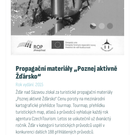
Propagační materiály „Poznej aktivně
Žďársko“
Rok vydání: 2015
Žďár nad Sázavou získal za turistické propagační materiály
„Poznej aktivně Žďársko“ Cenu poroty na mezinárodní
kartografické přehlídce Tourmap. Tourmap, přehlídku
turistických map, atlasů a průvodců vyhlašuje každý rok
agentura CzechTourism. Letos se uskutečnil už dvanáctý
ročník. Žďár v kategorii turistických průvodců uspěl v
konkurenci dalších 188 přihlášených průvodců.