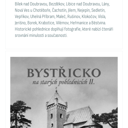
Bílek nad Doubravou, Bezděkov, Libice nad Doubravou, Lány,
Nová Ves u Chotěboře, Čachotín, Jilem, Nejepín, Sedletín,
Vepříkov, Uhelná Příbram, Maleč, Rušinov, Klokočov, Vísla,
Jerišno, Borek, Krabotice, Vilémov, Heřmanice a Běstvina.
Historické pohlednice doplňují fotografie, které nabízí čtenáři
srovnání minulosti a současnosti.