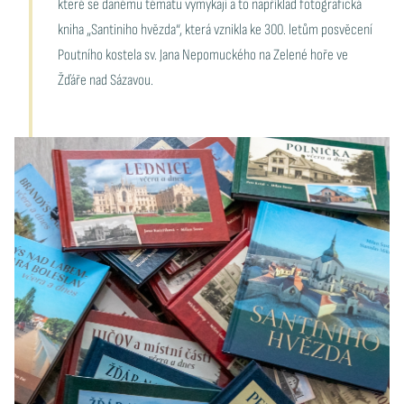
které se danému tématu vymykají a to například fotografická
kniha „Santiniho hvězda“, která vznikla ke 300. letům posvěcení
Poutního kostela sv. Jana Nepomuckého na Zelené hoře ve
Žďáře nad Sázavou.