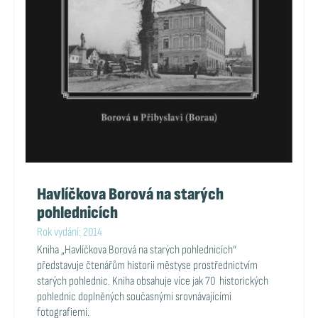
Havlíčkova Borová na starých
pohlednicích
Rok vydání: 2014
Kniha „Havlíčkova Borová na starých pohlednicích“
představuje čtenářům historii městyse prostřednictvím
starých pohlednic. Kniha obsahuje více jak 70 historických
pohlednic doplněných současnými srovnávajícími
fotografiemi.