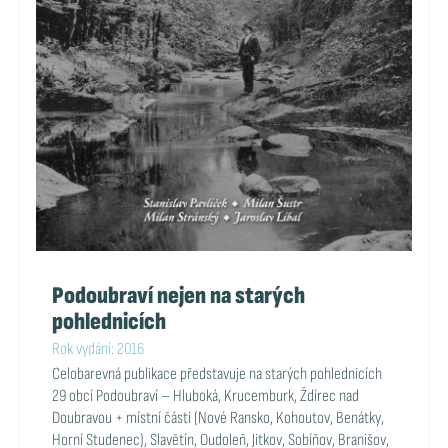
Podoubraví nejen na starých
pohlednicích
Rok vydání: 2016
Celobarevná publikace představuje na starých pohlednicích
29 obcí Podoubraví – Hluboká, Krucemburk, Ždírec nad
Doubravou + místní části (Nové Ransko, Kohoutov, Benátky,
Horní Studenec), Slavětín, Oudoleň, Jitkov, Sobíňov, Branišov,