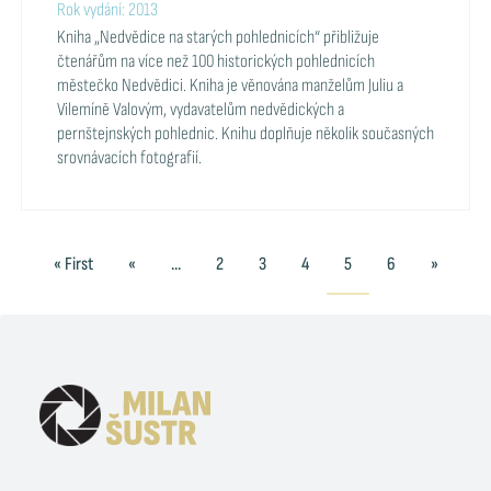
Rok vydání: 2013
Kniha „Nedvědice na starých pohlednicích“ přibližuje
čtenářům na více než 100 historických pohlednicích
městečko Nedvědici. Kniha je věnována manželům Juliu a
Vilemíně Valovým, vydavatelům nedvědických a
pernštejnských pohlednic. Knihu doplňuje několik současných
srovnávacích fotografií.
« First
«
...
2
3
4
5
6
»