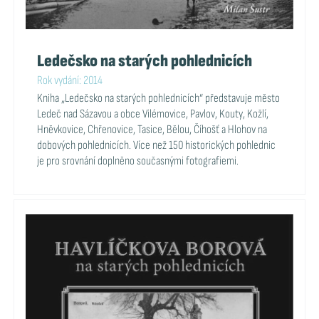
Ledečsko na starých pohlednicích
Rok vydání: 2014
Kniha „Ledečsko na starých pohlednicích“ představuje město
Ledeč nad Sázavou a obce Vilémovice, Pavlov, Kouty, Kožlí,
Hněvkovice, Chřenovice, Tasice, Bělou, Číhošť a Hlohov na
dobových pohlednicích. Více než 150 historických pohlednic
je pro srovnání doplněno současnými fotografiemi.