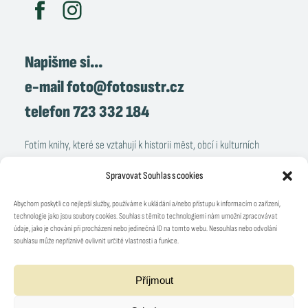
Napišme si…
e-mail
foto@fotosustr.cz
telefon
723 332 184
Fotím knihy, které se vztahují k historii měst, obcí i kulturních
památek. Asi před sedmi lety jsem začal fotit i sociální projekty.
Spravovat Souhlas s cookies
Zabývám se také reportážní a částečně i portrétní fotografií. Každý
rok mám několik fotografických výstav se sociální nebo
Abychom poskytli co nejlepší služby, používáme k ukládání a/nebo přístupu k informacím o zařízení,
technologie jako jsou soubory cookies. Souhlas s těmito technologiemi nám umožní zpracovávat
architektonickou tematikou.
údaje, jako je chování při procházení nebo jedinečná ID na tomto webu. Nesouhlas nebo odvolání
souhlasu může nepříznivě ovlivnit určité vlastnosti a funkce.
Milan Šustr
Příjmout
Okružní ulice 2010/62, 591 01 Žďár nad Sázavou
IČ: 18799256, DIČ: CZ18799256