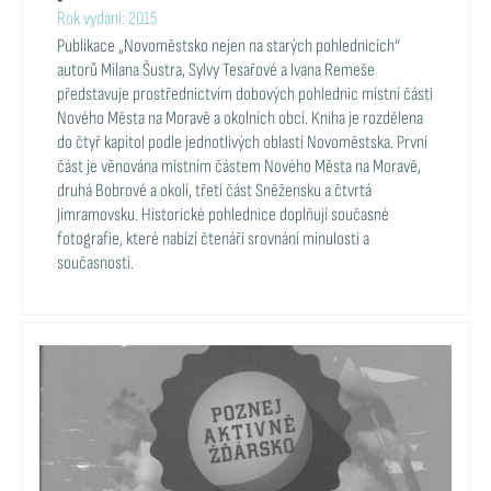
Rok vydání: 2015
Publikace „Novoměstsko nejen na starých pohlednicích“
autorů Milana Šustra, Sylvy Tesařové a Ivana Remeše
představuje prostřednictvím dobových pohlednic místní části
Nového Města na Moravě a okolních obcí. Kniha je rozdělena
do čtyř kapitol podle jednotlivých oblastí Novoměstska. První
část je věnována místním částem Nového Města na Moravě,
druhá Bobrové a okolí, třetí část Sněžensku a čtvrtá
Jimramovsku. Historické pohlednice doplňují současné
fotografie, které nabízí čtenáři srovnání minulosti a
současnosti.