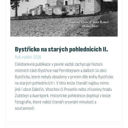
Bystřicko na starých pohlednicích II.
Rok vydání: 2016
Celobarevná publikace v pevné vazbě zachycuje historii
místních částí Bystřice nad Pernštejnem a dalších 14 obcí
Bystřicka, které nebyly obsaženy v prvním díle knihy Bystřicko
na starých pohlednicích I. V této knize čtenáři najdou mimo
jiné i obce Dalečín, Vítochov či Prosetín nebo zříceniny hradu
Zubštejn a Aueršperk. Historické pohlednice doplňují v knize
fotografie, které nabízí čtenáři srovnání minulosti a
současnosti.